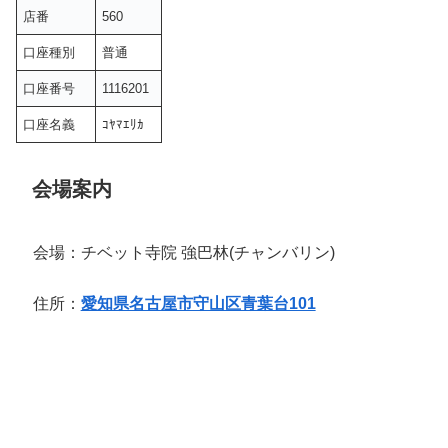
店番
560
口座種別
普通
口座番号
1116201
口座名義
ｺﾔﾏｴﾘｶ
会場案内
会場：チベット寺院 強巴林(チャンバリン)
住所：
愛知県名古屋市守山区青葉台101