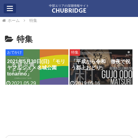
中部エリアの深堀情報サイト
CHUBRIDGE
ホーム
特集
特集
おでかけ
特集
2021年5月30日(日) 「モリ
「平成から令和 徹夜で祝
ヤマルシェ × 名城公園
う郡上おどり」
tonarino」
2021.05.29
2019.05.16