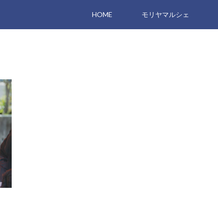
HOME
モリヤマルシェ
から
っ