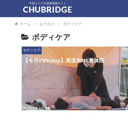
中部エリアの深堀情報サイト
CHUBRIDGE
ホーム
おでかけ
ボディケア
ボディケア
ボディケア
【今月のPickup】尾張旭ME整体院
Q. お店を始めたきっかけA. あるきっかけで6年ぐらい前
整体の勉強を始め現在の開業に至りました。名古屋にいら
しゃる気功の先生との出会いをキッカケに整体の...
2019.12.13