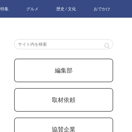
特集
グルメ
歴史 / 文化
おでかけ
編集部
取材依頼
協賛企業