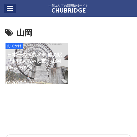
中部エリアの深堀情報サイト
CHUBRIDGE
山岡
おでかけ
日本一の木造水車 道の駅
『おばあちゃん市・山岡
(やまおか)』
2019.04.13