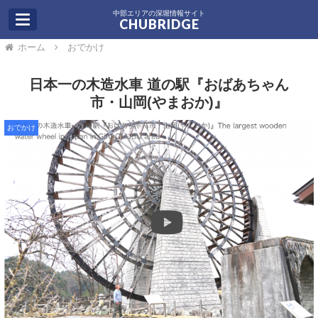
中部エリアの深堀情報サイト
CHUBRIDGE
ホーム
おでかけ
日本一の木造水車 道の駅『おばあちゃん
市・山岡(やまおか)』
おでかけ